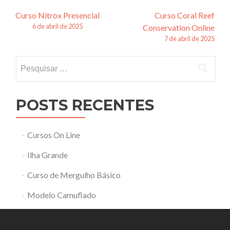
Navegação
Curso Nitrox Presencial
Curso Coral Reef
6 de abril de 2025
Conservation Online
de
7 de abril de 2025
posts
Pesquisar
por:
POSTS RECENTES
Cursos On Line
Ilha Grande
Curso de Mergulho Básico
Modelo Camuflado