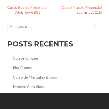
Navegação
Curso Básico Presencial
Curso Nitrox Presencial
7 de junho de 2025
8 de junho de 2025
de
Pesquisar
posts
por:
POSTS RECENTES
Cursos On Line
Ilha Grande
Curso de Mergulho Básico
Modelo Camuflado