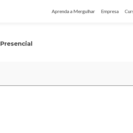
Pular
para
Aprenda a Mergulhar
Empresa
Cur
o
conteúdo
Presencial