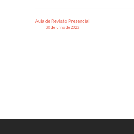
Navegação
Aula de Revisão Presencial
30 de junho de 2023
de
posts