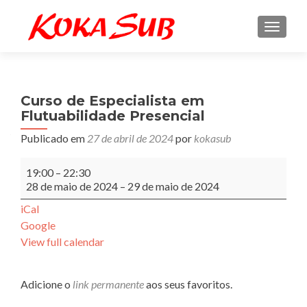
ALTE
Curso de Especialista em
Flutuabilidade Presencial
Publicado em
27 de abril de 2024
por
kokasub
Curso
19:00
–
22:30
de
28 de maio de 2024
–
29 de maio de 2024
Especialista
em
iCal
Flutuabilidade
Google
Presencial
View full calendar
Adicione o
link permanente
aos seus favoritos.