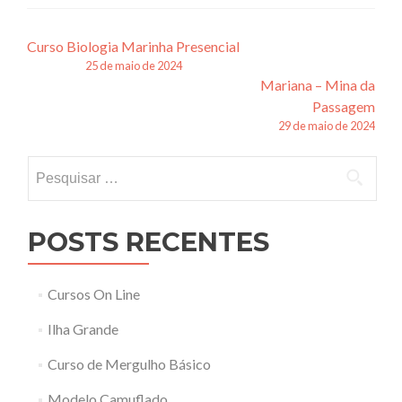
Navegação
Curso Biologia Marinha Presencial
25 de maio de 2024
de
Mariana – Mina da
posts
Passagem
29 de maio de 2024
Pesquisar
por:
POSTS RECENTES
Cursos On Line
Ilha Grande
Curso de Mergulho Básico
Modelo Camuflado