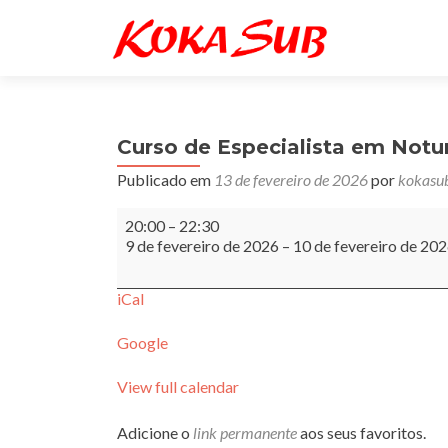
Curso de Especialista em Notu
Publicado em
13 de fevereiro de 2026
por
kokasu
Curso
20:00
–
22:30
de
9 de fevereiro de 2026
–
10 de fevereiro de 20
Especialista
em
Noturno
iCal
Online
Google
View full calendar
Adicione o
link permanente
aos seus favoritos.