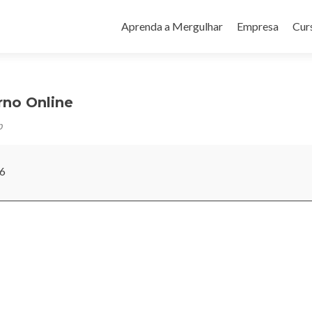
Pular
para
Aprenda a Mergulhar
Empresa
Cur
o
conteúdo
rno Online
b
26