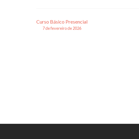
Navegação
Curso Básico Presencial
7 de fevereiro de 2026
de
posts