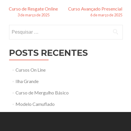
Navegação
Curso de Resgate Online
Curso Avançado Presencial
3 de março de 2025
6 de março de 2025
de
Pesquisar
posts
por:
POSTS RECENTES
Cursos On Line
Ilha Grande
Curso de Mergulho Básico
Modelo Camuflado