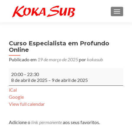
ALTE
Curso Especialista em Profundo
Online
Publicado em
19 de março de 2025
por
kokasub
Curso
20:00
–
22:30
Especialista
8 de abril de 2025
–
9 de abril de 2025
em
Profundo
iCal
Online
Google
View full calendar
Adicione o
link permanente
aos seus favoritos.