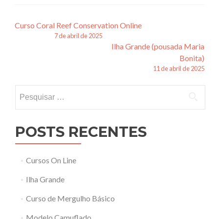
Navegação
Curso Coral Reef Conservation Online
7 de abril de 2025
de
Ilha Grande (pousada Maria
posts
Bonita)
11 de abril de 2025
Pesquisar
por:
POSTS RECENTES
Cursos On Line
Ilha Grande
Curso de Mergulho Básico
Modelo Camuflado