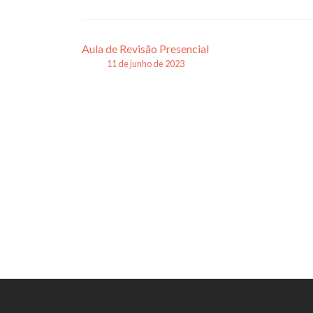
Navegação
Aula de Revisão Presencial
11 de junho de 2023
de
posts