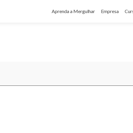
Pular
para
Aprenda a Mergulhar
Empresa
Cur
o
conteúdo