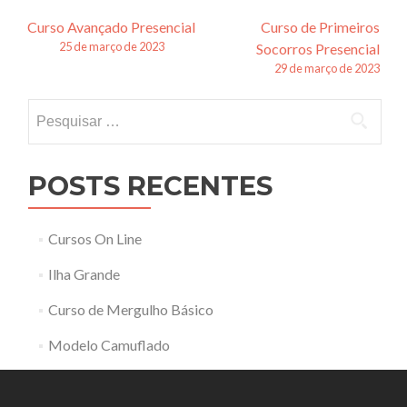
Navegação
Curso Avançado Presencial
Curso de Primeiros
25 de março de 2023
Socorros Presencial
de
29 de março de 2023
posts
Pesquisar
por:
POSTS RECENTES
Cursos On Line
Ilha Grande
Curso de Mergulho Básico
Modelo Camuflado