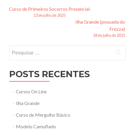
Navegação
Curso de Primeiros Socorros Presencial
13 de julho de 2025
de
Ilha Grande (pousada do
posts
Frezza)
18 de julho de 2025
Pesquisar
por:
POSTS RECENTES
Cursos On Line
Ilha Grande
Curso de Mergulho Básico
Modelo Camuflado