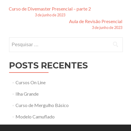
Navegação
Curso de Divemaster Presencial – parte 2
3 de junho de 2023
de
Aula de Revisão Presencial
3 de junho de 2023
posts
Pesquisar
por:
POSTS RECENTES
Cursos On Line
Ilha Grande
Curso de Mergulho Básico
Modelo Camuflado