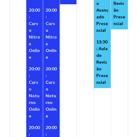
o
Revis
20:00
20:00
Avanç
ão
:
:
ado
Prese
Curs
Curs
Prese
ncial
o
o
ncial
Nitro
Nitro
13:30
x
x
: Aula
Onlin
Onlin
de
e
e
Revis
20:00
20:00
ão
:
:
Prese
Curs
Curs
ncial
o
o
Notu
Notu
rno
rno
Onlin
Onlin
e
e
20:00
20:00
:
: