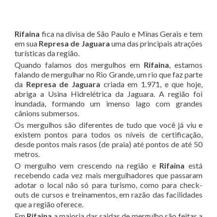
Rifaina
fica na divisa de São Paulo e Minas Gerais e tem
em sua
Represa de Jaguara
uma das principais atrações
turísticas da região.
Quando falamos dos mergulhos em
Rifaina
, estamos
falando de mergulhar no Rio Grande, um rio que faz parte
da
Represa de Jaguara
criada em 1.971, e que hoje,
abriga a Usina Hidrelétrica da Jaguara. A região foi
inundada, formando um imenso lago com grandes
cânions submersos.
Os mergulhos são diferentes de tudo que você já viu e
existem pontos para todos os níveis de certificação,
desde pontos mais rasos (de praia) até pontos de até 50
metros.
O mergulho vem crescendo na região e
Rifaina
está
recebendo cada vez mais mergulhadores que passaram
adotar o local não só para turismo, como para check-
outs de cursos e treinamentos, em razão das facilidades
que a região oferece.
Em
Rifaina
a maioria das saidas de mergulho são feitas a