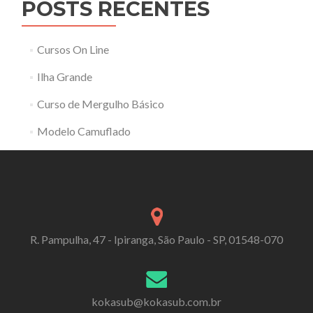
POSTS RECENTES
Cursos On Line
Ilha Grande
Curso de Mergulho Básico
Modelo Camuflado
R. Pampulha, 47 - Ipiranga, São Paulo - SP, 01548-070
kokasub@kokasub.com.br