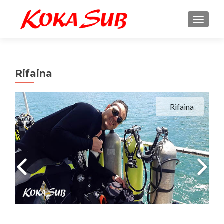
ALTE
Rifaina
Rifaina