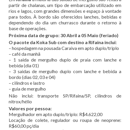
partir de chalanas, um tipo de embarcação utilizado em
rios e lagos, com grandes dimensões e espaço à vontade
para todos. À bordo são oferecidos lanches, bebidas e
dependendo do dia um churrasco durante o retorno à
base de operações.
Próxima data de grupo: 30 Abril a 05 Maio (feriado)
O pacote da Koka Sub com destino a Rifaina inclui:
– hospedagem na pousada Caraiva em apto duplo/triplo
– café da manhã
– 1 saida de mergulho duplo de praia com lanche e
bebida (dia 01)
– 3 saidas de mergulho duplo com lanche e bebida a
bordo (dias 02, 03 e 04)
– cilindros e lastro
– guia de mergulho
Não inclui: transporte SP/Rifaina/SP, cilindros de
nitrox/hélio
Valores por pessoa:
Mergulhador em apto duplo/triplo: R$4.622,00
Locação de colete, regulador ou roupa de neoprene:
R$60,00 pç/dia