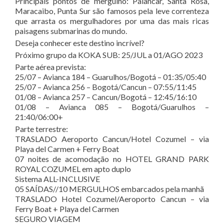
Principais pontos de mergulho: Palancar, Santa Rosa,
Maracaibo, Punta Sur são famosos pela leve correnteza
que arrasta os mergulhadores por uma das mais ricas
paisagens submarinas do mundo.
Deseja conhecer este destino incrível?
Próximo grupo da KOKA SUB: 25/JUL a 01/AGO 2023
Parte aérea prevista:
25/07 – Avianca 184 – Guarulhos/Bogotá – 01:35/05:40
25/07 – Avianca 256 – Bogotá/Cancun – 07:55/11:45
01/08 – Avianca 257 – Cancun/Bogotá – 12:45/16:10
01/08 – Avianca 085 – Bogotá/Guarulhos –
21:40/06:00+
Parte terrestre:
TRASLADO Aeroporto Cancun/Hotel Cozumel – via
Playa del Carmen + Ferry Boat
07 noites de acomodação no HOTEL GRAND PARK
ROYAL COZUMEL em apto duplo
Sistema ALL-INCLUSIVE
05 SAÍDAS//10 MERGULHOS embarcados pela manhã
TRASLADO Hotel Cozumel/Aeroporto Cancun – via
Ferry Boat + Playa del Carmen
SEGURO VIAGEM