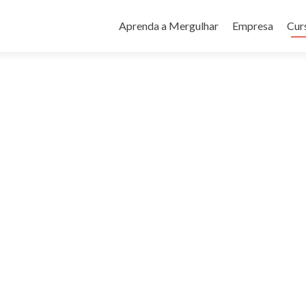
Pular
para
Aprenda a Mergulhar
Empresa
Cur
o
conteúdo