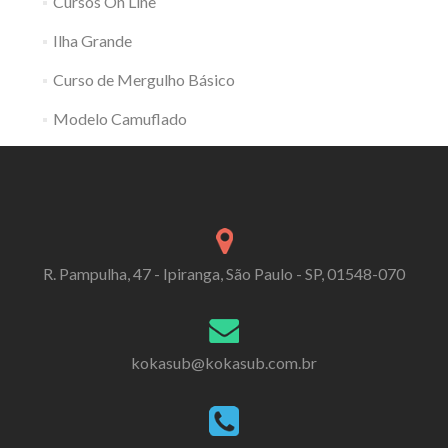
Cursos On Line
Ilha Grande
Curso de Mergulho Básico
Modelo Camuflado
R. Pampulha, 47 - Ipiranga, São Paulo - SP, 01548-070
kokasub@kokasub.com.br