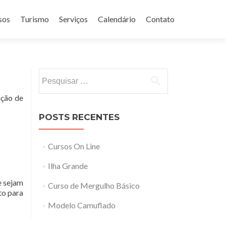
sos
Turismo
Serviços
Calendário
Contato
Pesquisar
por:
ação de
POSTS RECENTES
Cursos On Line
Ilha Grande
e sejam
Curso de Mergulho Básico
to para
Modelo Camuflado