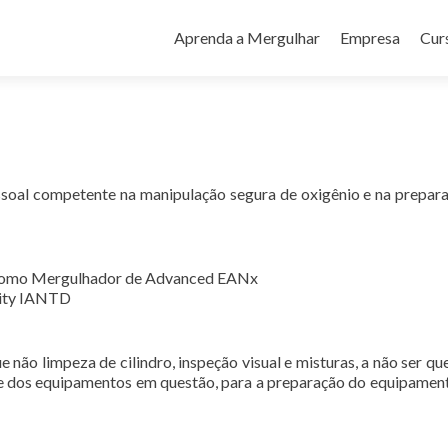
Pular
para
Aprenda a Mergulhar
Empresa
Cur
o
conteúdo
ssoal competente na manipulação segura de oxigênio e na prepar
do como Mergulhador de Advanced EANx
lity IANTD
 não limpeza de cilindro, inspeção visual e misturas, a não ser qu
te dos equipamentos em questão, para a preparação do equipamen