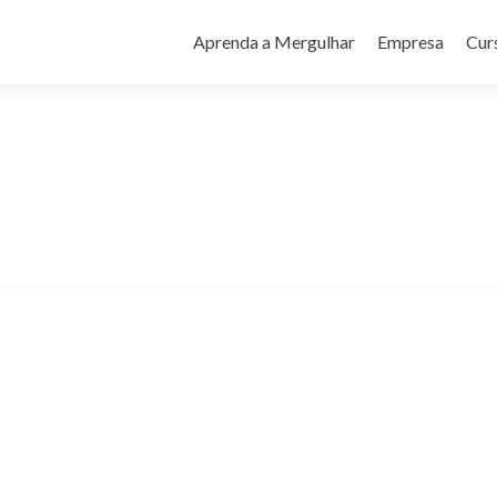
Pular
para
Aprenda a Mergulhar
Empresa
Cur
o
conteúdo