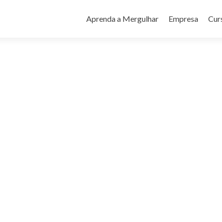
Pular
para
Aprenda a Mergulhar
Empresa
Cur
o
conteúdo