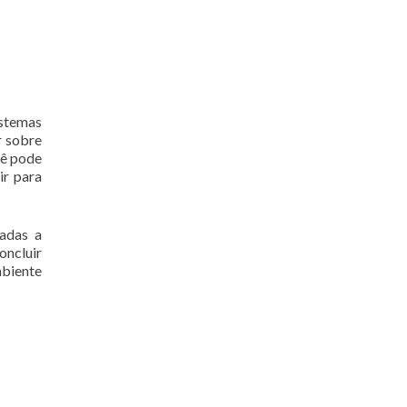
istemas
r sobre
cê pode
ir para
cadas a
oncluir
mbiente