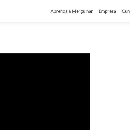
Pular
para
Aprenda a Mergulhar
Empresa
Cur
o
conteúdo