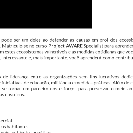
 pode ser um deles ao defender as causas em prol dos ecoss
. Matricule-se no curso
Project AWARE
Specialist para aprende
m estes ecossistemas vulneráveis e as medidas cotidianas que vo
o, interessante e, mais importante, você aprenderá como contribu
de liderança entre as organizações sem fins lucrativos dedi
iniciativas de educação, militância e medidas práticas. Além de c
e se tornar um parceiro nos esforços para preservar o meio a
s costeiros.
ercial
eus habitantes
 meio ambientes aquáticos