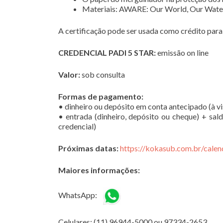
Materiais: AWARE: Our World, Our Wate
A certificação pode ser usada como crédito par
CREDENCIAL PADI 5 STAR:
emissão on line
Valor:
sob consulta
Formas de pagamento:
• dinheiro ou depósito em conta antecipado (à v
• entrada (dinheiro, depósito ou cheque) + sal
credencial)
Próximas datas:
https://kokasub.com.br/calen
Maiores informações:
WhatsApp:
Celulares: (11) 96944-5000 ou 97334-2653