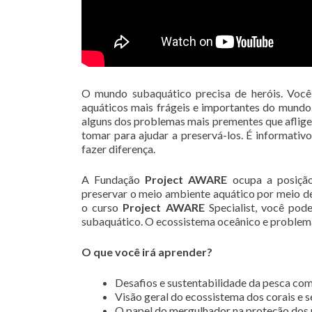
O mundo subaquático precisa de heróis. Você
aquáticos mais frágeis e importantes do mundo
alguns dos problemas mais prementes que aflige
tomar para ajudar a preservá-los. É informativ
fazer diferença.
A Fundação
Project AWARE
ocupa a posição 
preservar o meio ambiente aquático por meio de 
o curso
Project AWARE
Specialist, você pod
subaquático. O ecossistema oceânico e problema
O que você irá aprender?
Desafios e sustentabilidade da pesca com
Visão geral do ecossistema dos corais e s
O papel do mergulhador na proteção dos