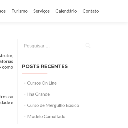
sos
Turismo
Serviços
Calendário
Contato
Pesquisar
por:
trutor,
atórias
POSTS RECENTES
io como
Cursos On Line
Ilha Grande
tros ou
idade e
Curso de Mergulho Básico
Modelo Camuflado