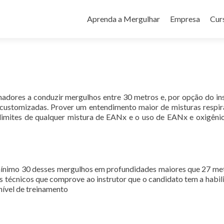
Pular
para
Aprenda a Mergulhar
Empresa
Cur
o
conteúdo
hadores a conduzir mergulhos entre 30 metros e, por opção do ins
s customizadas. Prover um entendimento maior de misturas respir
imites de qualquer mistura de EANx e o uso de EANx e oxigên
ínimo 30 desses mergulhos em profundidades maiores que 27 me
os técnicos que comprove ao instrutor que o candidato tem a habil
nível de treinamento