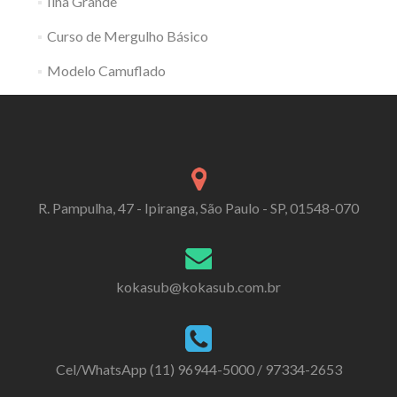
Ilha Grande
Curso de Mergulho Básico
Modelo Camuflado
R. Pampulha, 47 - Ipiranga, São Paulo - SP, 01548-070
kokasub@kokasub.com.br
Cel/WhatsApp (11) 96944-5000 / 97334-2653