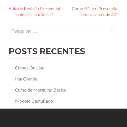
Navegação
Aula de Revisão Presencial
Curso Básico Presencial
25 de setembro de 2024
28 de setembro de 2024
de
Pesquisar
posts
por:
POSTS RECENTES
Cursos On Line
Ilha Grande
Curso de Mergulho Básico
Modelo Camuflado