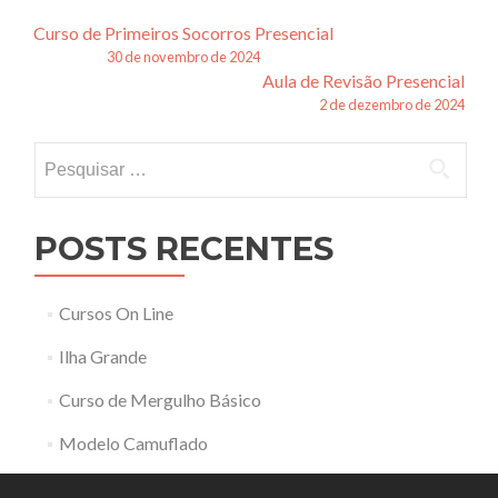
Navegação
Curso de Primeiros Socorros Presencial
30 de novembro de 2024
de
Aula de Revisão Presencial
2 de dezembro de 2024
posts
Pesquisar
por:
POSTS RECENTES
Cursos On Line
Ilha Grande
Curso de Mergulho Básico
Modelo Camuflado