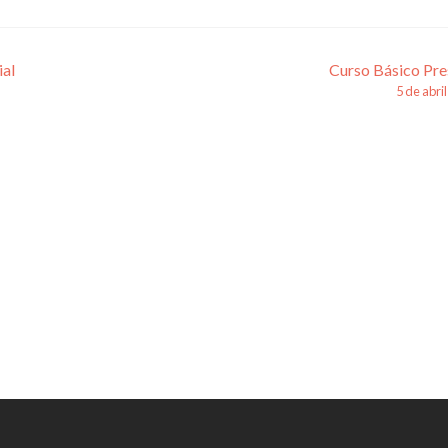
ial
Curso Básico Pre
5 de abri