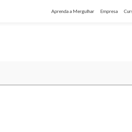
Pular
para
Aprenda a Mergulhar
Empresa
Cur
o
conteúdo