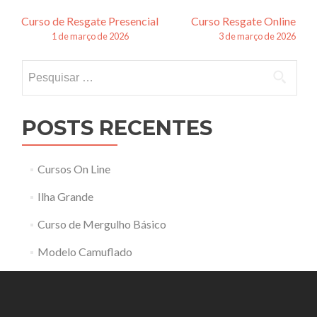
Navegação
Curso de Resgate Presencial
Curso Resgate Online
1 de março de 2026
3 de março de 2026
de
Pesquisar
posts
por:
POSTS RECENTES
Cursos On Line
Ilha Grande
Curso de Mergulho Básico
Modelo Camuflado