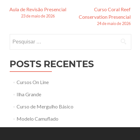
Navegação
Aula de Revisão Presencial
Curso Coral Reef
23 de maio de 2026
Conservation Presencial
de
24 de maio de 2026
posts
Pesquisar
por:
POSTS RECENTES
Cursos On Line
Ilha Grande
Curso de Mergulho Básico
Modelo Camuflado