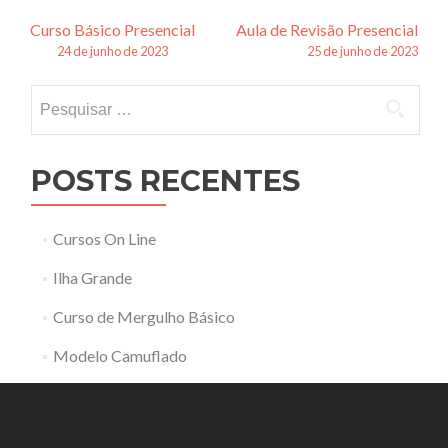
Navegação
Curso Básico Presencial
Aula de Revisão Presencial
24 de junho de 2023
25 de junho de 2023
de
Pesquisar
posts
por:
POSTS RECENTES
Cursos On Line
Ilha Grande
Curso de Mergulho Básico
Modelo Camuflado