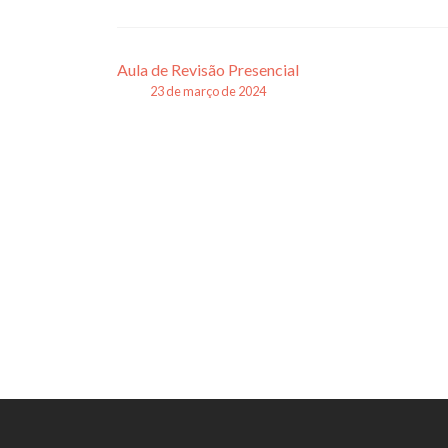
Navegação
Aula de Revisão Presencial
23 de março de 2024
de
posts