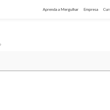
Pular
para
Aprenda a Mergulhar
Empresa
Cur
o
conteúdo
b