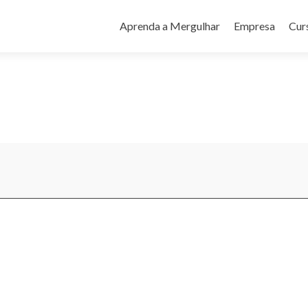
Pular
para
Aprenda a Mergulhar
Empresa
Cur
o
conteúdo