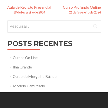
Navegação
Aula de Revisão Presencial
Curso Profundo Online
19 de fevereiro de 2024
21 de fevereiro de 2024
de
Pesquisar
posts
por:
POSTS RECENTES
Cursos On Line
Ilha Grande
Curso de Mergulho Básico
Modelo Camuflado