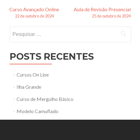
Navegação
Curso Avançado Online
Aula de Revisão Presencial
22 de outubro de 2024
25 de outubro de 2024
de
Pesquisar
posts
por:
POSTS RECENTES
Cursos On Line
Ilha Grande
Curso de Mergulho Básico
Modelo Camuflado