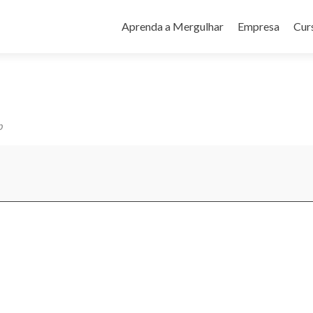
Pular
para
Aprenda a Mergulhar
Empresa
Cur
o
conteúdo
b