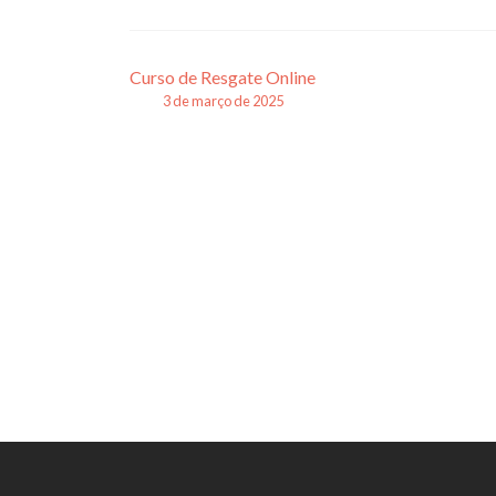
Navegação
Curso de Resgate Online
3 de março de 2025
de
posts