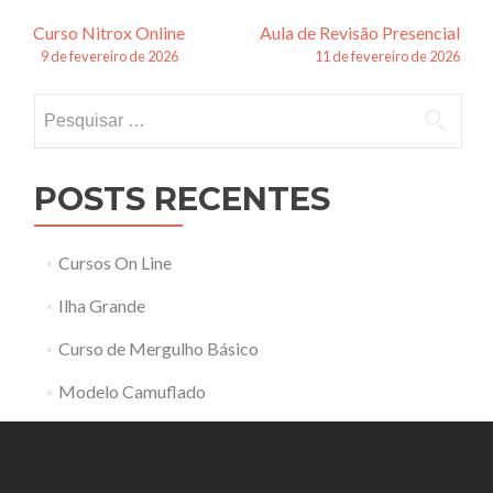
Navegação
Curso Nitrox Online
Aula de Revisão Presencial
9 de fevereiro de 2026
11 de fevereiro de 2026
de
Pesquisar
posts
por:
POSTS RECENTES
Cursos On Line
Ilha Grande
Curso de Mergulho Básico
Modelo Camuflado