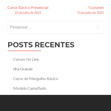
Navegação
Curso Básico Presencial
Cozumel
22 de julho de 2023
25 de julho de 2023
de
Pesquisar
posts
por:
POSTS RECENTES
Cursos On Line
Ilha Grande
Curso de Mergulho Básico
Modelo Camuflado