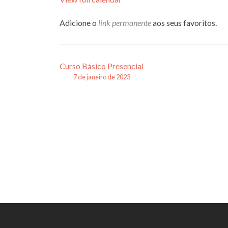
Adicione o
link permanente
aos seus favoritos.
Navegação
Curso Básico Presencial
7 de janeiro de 2023
de
posts