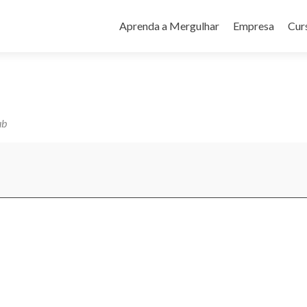
Pular
para
Aprenda a Mergulhar
Empresa
Cur
o
conteúdo
ub