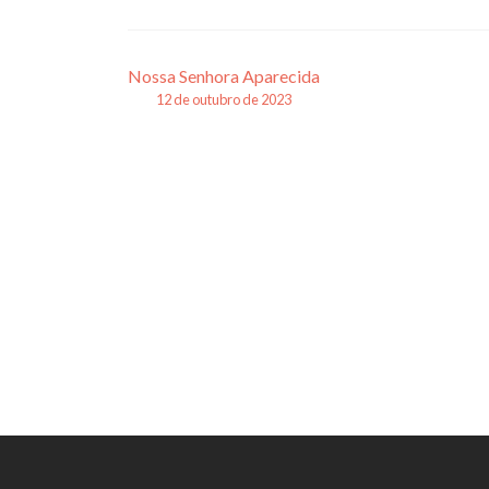
Navegação
Nossa Senhora Aparecida
12 de outubro de 2023
de
posts