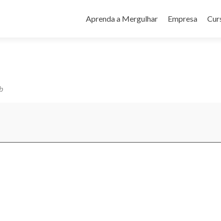
Pular
para
Aprenda a Mergulhar
Empresa
Cur
o
conteúdo
b