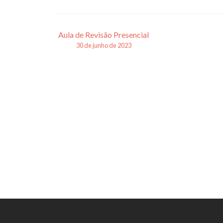
Navegação
Aula de Revisão Presencial
30 de junho de 2023
de
posts