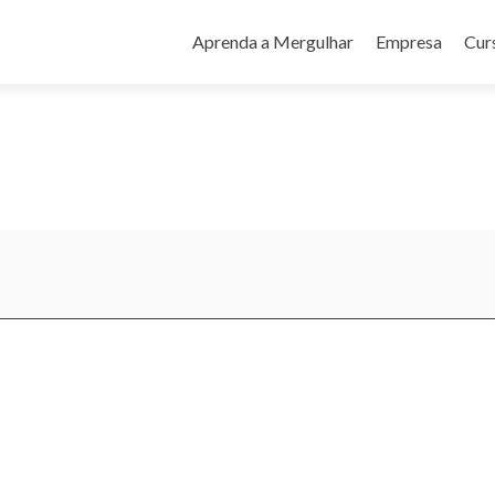
Pular
para
Aprenda a Mergulhar
Empresa
Cur
o
conteúdo