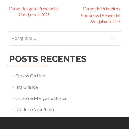
Navegação
Curso Resgate Presencial
Curso de Primeiros
26 de julho de 2023
Socorros Presencial
de
29 de julho de 2023
posts
Pesquisar
por:
POSTS RECENTES
Cursos On Line
Ilha Grande
Curso de Mergulho Básico
Modelo Camuflado