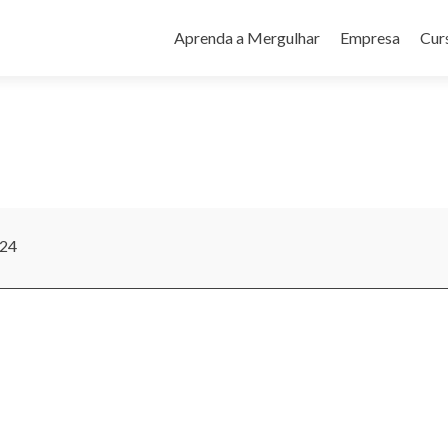
Pular
para
Aprenda a Mergulhar
Empresa
Cur
o
conteúdo
024