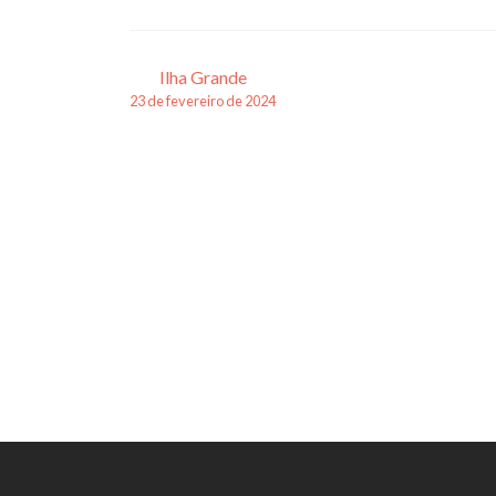
Navegação
Ilha Grande
23 de fevereiro de 2024
de
posts