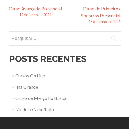
Navegação
Curso Avançado Presencial
Curso de Primeiros
12 de junho de 2024
Socorros Presencial
de
15 de junho de 2024
posts
Pesquisar
por:
POSTS RECENTES
Cursos On Line
Ilha Grande
Curso de Mergulho Básico
Modelo Camuflado