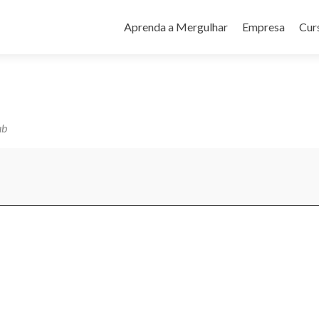
Pular
para
Aprenda a Mergulhar
Empresa
Cur
o
conteúdo
ub