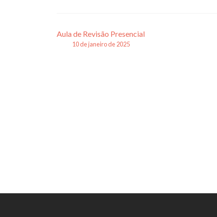
Navegação
Aula de Revisão Presencial
10 de janeiro de 2025
de
posts