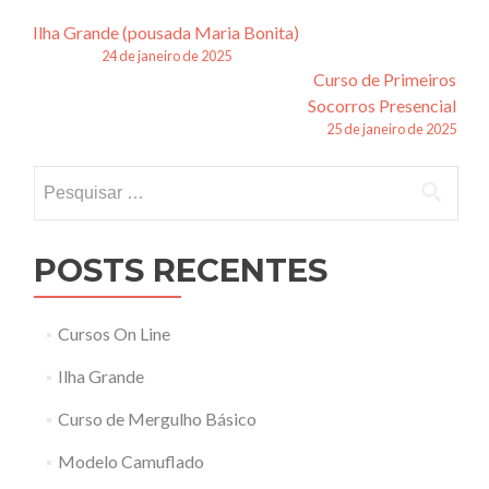
Navegação
Ilha Grande (pousada Maria Bonita)
24 de janeiro de 2025
de
Curso de Primeiros
posts
Socorros Presencial
25 de janeiro de 2025
Pesquisar
por:
POSTS RECENTES
Cursos On Line
Ilha Grande
Curso de Mergulho Básico
Modelo Camuflado