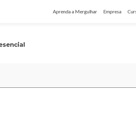
Pular
para
Aprenda a Mergulhar
Empresa
Cur
o
conteúdo
esencial