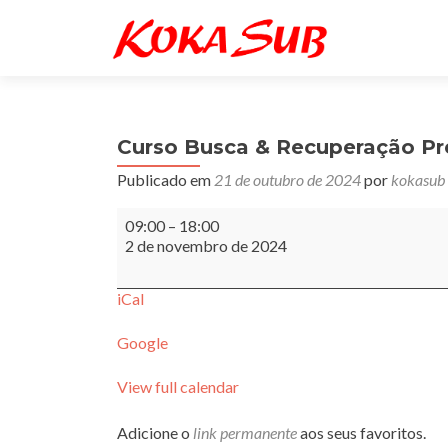
Curso Busca & Recuperação Pr
Publicado em
21 de outubro de 2024
por
kokasub
Curso
09:00
–
18:00
Busca
2 de novembro de 2024
&
Recuperação
Presencial
iCal
Google
View full calendar
Adicione o
link permanente
aos seus favoritos.