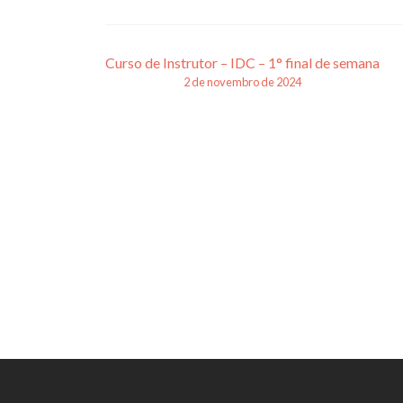
Navegação
Curso de Instrutor – IDC – 1° final de semana
2 de novembro de 2024
de
posts