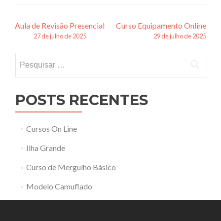
Navegação
Aula de Revisão Presencial
Curso Equipamento Online
27 de julho de 2025
29 de julho de 2025
de
Pesquisar
posts
por:
POSTS RECENTES
Cursos On Line
Ilha Grande
Curso de Mergulho Básico
Modelo Camuflado