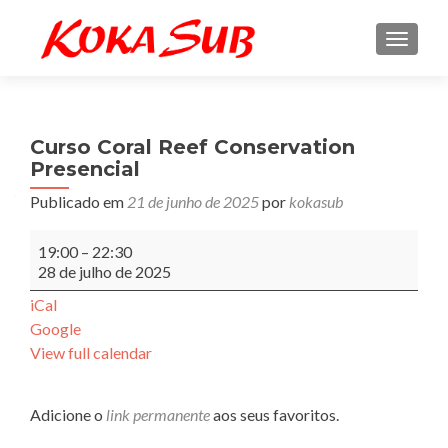
ALTE
Curso Coral Reef Conservation
Presencial
Publicado em
21 de junho de 2025
por
kokasub
Curso
19:00
–
22:30
Coral
28 de julho de 2025
Reef
Conservation
iCal
Presencial
Google
View full calendar
Adicione o
link permanente
aos seus favoritos.