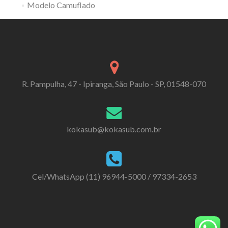
Modelo Camuflado
R. Pampulha, 47 - Ipiranga, São Paulo - SP, 01548-070
kokasub@kokasub.com.br
Cel/WhatsApp (11) 96944-5000 / 97334-2653