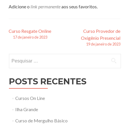
Adicione o
link permanente
aos seus favoritos.
Navegação
Curso Resgate Online
Curso Provedor de
17 de janeiro de 2023
Oxigênio Presencial
de
19 de janeiro de 2023
posts
Pesquisar
por:
POSTS RECENTES
Cursos On Line
Ilha Grande
Curso de Mergulho Básico