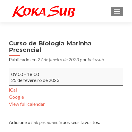
ALTE
Curso de Biologia Marinha
Presencial
Publicado em
27 de janeiro de 2023
por
kokasub
Curso
09:00
–
18:00
de
25 de fevereiro de 2023
Biologia
Marinha
iCal
Presencial
Google
View full calendar
Adicione o
link permanente
aos seus favoritos.