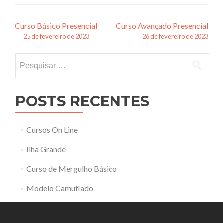
Navegação
Curso Básico Presencial
Curso Avançado Presencial
25 de fevereiro de 2023
26 de fevereiro de 2023
de
Pesquisar
posts
por:
POSTS RECENTES
Cursos On Line
Ilha Grande
Curso de Mergulho Básico
Modelo Camuflado