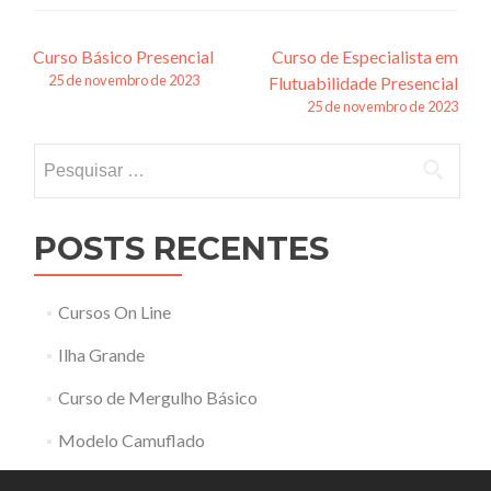
Navegação
Curso Básico Presencial
Curso de Especialista em
25 de novembro de 2023
Flutuabilidade Presencial
de
25 de novembro de 2023
posts
Pesquisar
por:
POSTS RECENTES
Cursos On Line
Ilha Grande
Curso de Mergulho Básico
Modelo Camuflado