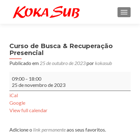
ALTE
Curso de Busca & Recuperação
Presencial
Publicado em
25 de outubro de 2023
por
kokasub
Curso
09:00
–
18:00
de
25 de novembro de 2023
Busca
&
iCal
Recuperação
Google
Presencial
View full calendar
Adicione o
link permanente
aos seus favoritos.