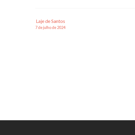
Navegação
Laje de Santos
7 de julho de 2024
de
posts