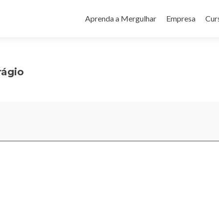
Pular
para
Aprenda a Mergulhar
Empresa
Cur
o
conteúdo
rágio