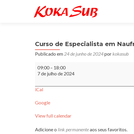
Curso de Especialista em Nauf
Publicado em
24 de junho de 2024
por
kokasub
Curso
09:00
–
18:00
de
7 de julho de 2024
Especialista
em
Naufrágio
iCal
Google
View full calendar
Adicione o
link permanente
aos seus favoritos.