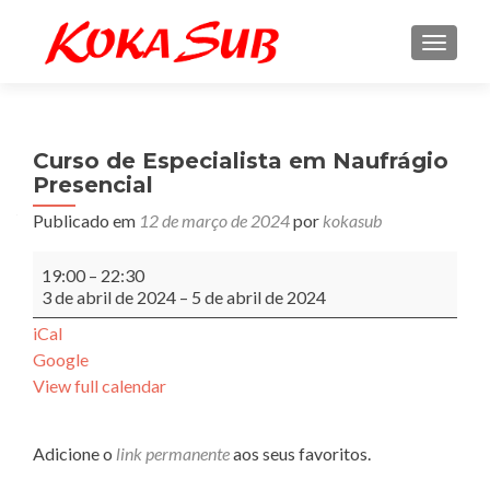
ALTE
Curso de Especialista em Naufrágio
Presencial
Publicado em
12 de março de 2024
por
kokasub
Curso
19:00
–
22:30
de
3 de abril de 2024
–
5 de abril de 2024
Especialista
em
iCal
Naufrágio
Google
Presencial
View full calendar
Adicione o
link permanente
aos seus favoritos.