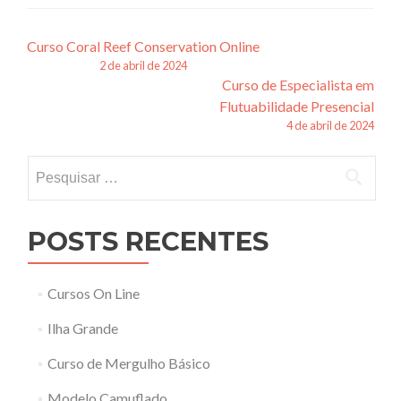
Navegação
Curso Coral Reef Conservation Online
2 de abril de 2024
de
Curso de Especialista em
posts
Flutuabilidade Presencial
4 de abril de 2024
Pesquisar
por:
POSTS RECENTES
Cursos On Line
Ilha Grande
Curso de Mergulho Básico
Modelo Camuflado